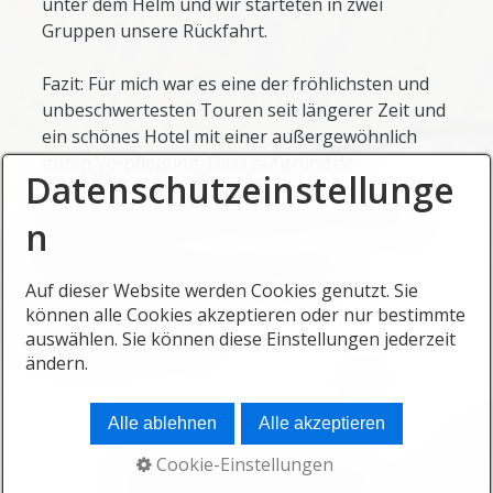
unter dem Helm und wir starteten in zwei
Gruppen unsere Rückfahrt.
Fazit: Für mich war es eine der fröhlichsten und
unbeschwertesten Touren seit längerer Zeit und
ein schönes Hotel mit einer außergewöhnlich
guten Verpflegung. Dass aufgrund der
Datenschutzeinstellunge
abgelegenen Lage kaum an eine
Internetverbindung zu denken war, haben wir
n
überlebt.
Es war schön mit euch, gerne wieder!
Auf dieser Website werden Cookies genutzt. Sie
können alle Cookies akzeptieren oder nur bestimmte
Beate H. (19.06.2023)
auswählen. Sie können diese Einstellungen jederzeit
ändern.
Alle ablehnen
Alle akzeptieren
Cookie-Einstellungen
Startseite
Kontakt
Impressum